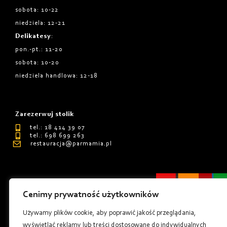
sobota: 10-22
niedziela: 12-21
Delikatesy
:
pon.-pt.: 11-20
sobota: 10-20
niedziela handlowa: 12-18
Zarezerwuj stolik
tel.: 18 414 39 07
tel.: 698 699 263
restauracja@parmamia.pl
Cenimy prywatność użytkowników
Polityka Prywatnośći
Używamy plików cookie, aby poprawić jakość przeglądania,
Regulamin
wyświetlać reklamy lub treści dostosowane do indywidualnych