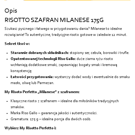
Opis
RISOTTO SZAFRAN MILANESE 175G
Szukasz pysznego i łatwego w przygotowaniu dania? Milanese to idealne
rozwiązanie! To autentyczne, tradycyjne risoto gotowe w zaledwie 12 minut.
Sekret tkwi w:
Starannie dobranych składnikach:
stopiony ser, cebula, borowiki i trufle.
Opatentowanej technologii Riso Gallo:
duże ziarna ryżu risoto
wchłaniają dodatkowe smaki, zapewniając bogaty smak i kremową
konsystencję.
Łatwości przygotowania:
wystarczy dodać wody i ewentualnie do smaku
masło, oliwę lub Parmezan.
My Risoto Perfetto „Milanese” z szafranem:
Klasyczne risoto z szafranem – idealne dla miłośników tradycyjnych
smaków.
Marka Riso Gallo – gwarancja jakości i autentyczności.
Gramatura: 175 g – idealna porcja dla dwóch osób.
Wybierz My Risotto Perfetto i: