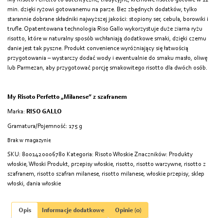
min. dzięki ryżowi gotowanemu na parze. Bez zbędnych dodatków, tylko
starannie dobrane składniki najwyższej jakości: stopiony ser, cebula, borowiki i
trufle. Opatentowana technologia Riso Gallo wykorzystuje duże ziarna ryżu
risotto, które w naturalny sposób wchłaniają dodatkowe smaki, dzięki czemu
danie jest tak pyszne. Produkt convenience wyróżniający się łatwością
przygotowania – wystarczy dodać wody i ewentualnie do smaku masło, oliwę
lub Parmezan, aby przygotować porcję smakowitego risotto dla dwóch osób.
My Risoto Perfetto „Milanese” z szafranem
Marka:
RISO GALLO
Gramatura/Pojemność: 175 g
Brak w magazynie
SKU:
8001420006780
Kategoria:
Risoto Włoskie
Znaczników:
Produkty
włoskie
,
Włoski Produkt
,
przepisy włoskie
,
risotto
,
risotto warzywne
,
risotto z
szafranem
,
risotto szafran milanese
,
risotto milanese
,
włoskie przepisy
,
sklep
włoski
,
dania włoskie
Opis
Informacje dodatkowe
Opinie (0)