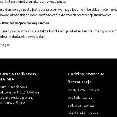
ści i intensywności smaku domowego pesto.
nie domowego pesto jest dość proste i wymaga jedynie kilku składników i mo
lować jakość składników i dostosować je do swoich preferencji smakowych.
– Kwintesencja Włoskiej Kuchni:
to nie tylko pyszny sos, ale także kwintesencja włoskiej kuchni. Intensywny sm
o idealny dodatek do wielu dań.
nego!
auracja Delikatesy
Godziny otwarcia
:
MA MIA
Restauracja
:
rum Handlowe
pon.-czw.: 11-21
bkowice POZIOM +1
Prażmowskiego 11,
piątek: 11-22
00 Nowy Sącz
sobota: 10-22
niedziela: 12-21