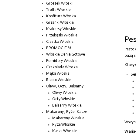
Groszek Włoski
Trufle Włoskie
Konfitura Włoska
Grzanki Włoskie
Krakersy Włoskie
Przekąski Włoskie
Pes
Ciastka Włoskie
PROMOCJE %
Pesto 
Włoskie Dania Gotowe
bazą są
Pomidory Włoskie
Klasy
Czekolada Włoska
Mąka Włoska
Se
Risoto Włoskie
Oliwy, Octy, Balsamy
Oliwy Włoskie
Octy Włoskie
Balsamy Włoskie
Makarony, Ryże, Kasze
Makarony Włoskie
Wszyst
Ryże Włoskie
Kasze Włoskie
Wariac