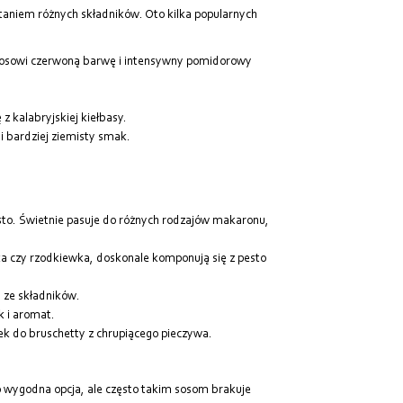
staniem różnych składników. Oto kilka popularnych
 sosowi czerwoną barwę i intensywny pomidorowy
z kalabryjskiej kiełbasy.
 i bardziej ziemisty smak.
to. Świetnie pasuje do różnych rodzajów makaronu,
a czy rzodkiewka, doskonale komponują się z pesto
 ze składników.
 i aromat.
k do bruschetty z chrupiącego pieczywa.
 wygodna opcja, ale często takim sosom brakuje