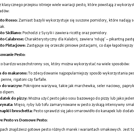
 klasycznego przepisu istnieje wiele wariacji pesto, które powstają z wykorzy
ładów:
sto Rosso:
Zamiast bazylii wykorzystuje się suszone pomidory, które nadają
ak.
to Siciliano:
Pochodzi z Sycylii i zawiera ricottę oraz pomidory.
to Calabrese:
Charakterystyczny dla Kalabrii, zawiera 'nduję’ – pikantną pastę 
to Pistacjowe:
Zastępuje się orzeszki piniowe pistacjami, co daje łagodniejszy
sowanie Pesto:
to bardzo wszechstronny sos, który można wykorzystać na wiele sposobów:
s do makaronu:
To zdecydowanie najpopularniejszy sposób wykorzystania pes
 penne, rigatoni czy farfalle.
p do warzyw:
Pokrojone warzywa, takie jak marchewka, seler naciowy, papryk
ko dipem.
datek do pizzy:
Można użyć pesto jako sosu bazowego do pizzy lub jako jeden
rynata:
Mięso, ryby lub tofu zamarynowane w pesto zyskają intensywny smak
apki i bruschetta:
Pesto sprawdzi się jako smarowidło do kanapek lub dodate
e Pesto vs Domowe Pesto:
pach znajdziesz gotowe pesto różnych marek i wariantach smakowych. Jest to