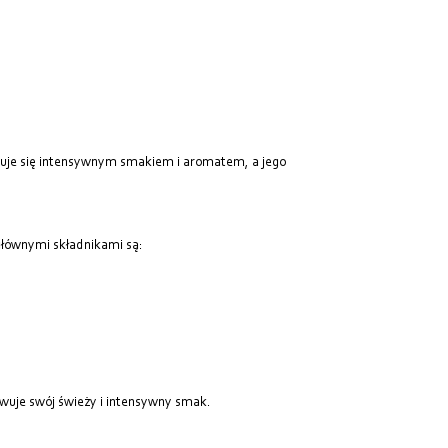
Od najdroższych
Od najnowszych
ryzuje się intensywnym smakiem i aromatem, a jego
o głównymi składnikami są:
wuje swój świeży i intensywny smak.