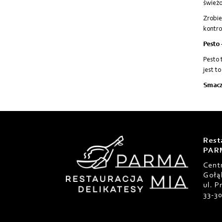
świeżo
Zrobie
kontro
Pesto 
Pesto 
jest t
Smacz
Rest
PAR
Cent
Gołą
ul. 
33-3