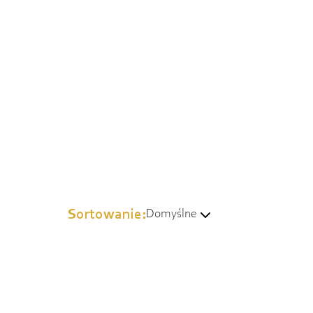
Sortowanie:
Domyślne
Domyślne
Wg popularności
Od najtańszych