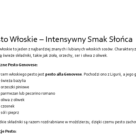
to Włoskie – Intensywny Smak Słońca
włoskie to jeden z najbardziej znanych i lubianych włoskich sosów. Charakte
 świeże składniki, takie jak zioła, orzechy, ser i oliwa z oliwek.
czne Pesto Genovese:
rcem włoskiego pesto jest
pesto alla Genovese
. Pochodzi ono z Ligurii, a jeg
świeża bazylia
orzeszki piniowe
parmezan lub pecorino romano
oliwa z oliwek
czosnek
sól i pieprz
kie składniki są razem rozdrabniane w moździerzu, dzięki czemu pesto zacho
je Pesto: