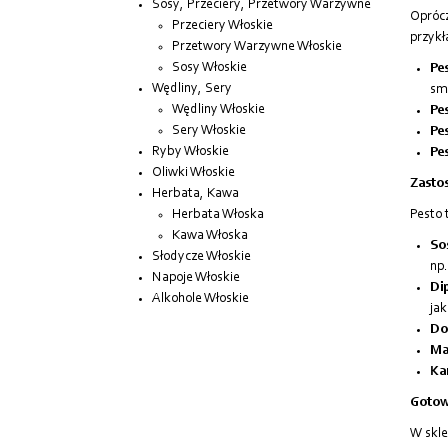
Sosy, Przeciery, Przetwory Warzywne
Oprócz
Przeciery Włoskie
przyk
Przetwory Warzywne Włoskie
Sosy Włoskie
Pe
Wędliny, Sery
sm
Wędliny Włoskie
Pes
Sery Włoskie
Pes
Ryby Włoskie
Pes
Oliwki Włoskie
Zasto
Herbata, Kawa
Herbata Włoska
Pesto 
Kawa Włoska
So
Słodycze Włoskie
np.
Napoje Włoskie
Di
Alkohole Włoskie
ja
Do
Ma
Kan
Gotow
W skle