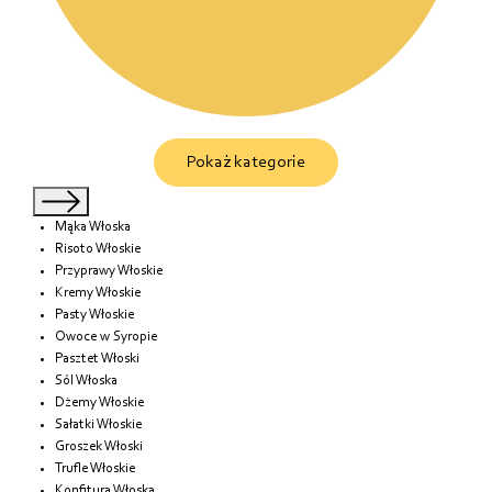
Pokaż kategorie
Mąka Włoska
Risoto Włoskie
Przyprawy Włoskie
Kremy Włoskie
Pasty Włoskie
Owoce w Syropie
Pasztet Włoski
Sól Włoska
Dżemy Włoskie
Sałatki Włoskie
Groszek Włoski
Trufle Włoskie
Konfitura Włoska