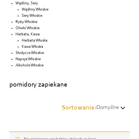
Wędliny, Sery
Wędliny Włoskie
Sery Włoskie
Ryby Włoskie
Oliwki Włoskie
Herbata, Kawa
Herbata Włoska
Kawa Włoska
Słodycze Włoskie
Napoje Włoskie
Alkohole Włoskie
pomidory zapiekane
Sortowanie:
Domyślne
Domyślne
Wg popularności