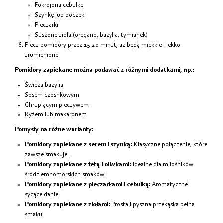
Pokrojoną cebulkę
Szynkę lub boczek
Pieczarki
Suszone zioła (oregano, bazylia, tymianek)
Piecz pomidory przez 15-20 minut, aż będą miękkie i lekko
zrumienione.
Pomidory zapiekane można podawać z różnymi dodatkami, np.:
Świeżą bazylią
Sosem czosnkowym
Chrupiącym pieczywem
Ryżem lub makaronem
Pomysły na różne warianty:
Pomidory zapiekane z serem i szynką:
Klasyczne połączenie, które
zawsze smakuje.
Pomidory zapiekane z fetą i oliwkami:
Idealne dla miłośników
śródziemnomorskich smaków.
Pomidory zapiekane z pieczarkami i cebulką:
Aromatyczne i
sycące danie.
Pomidory zapiekane z ziołami:
Prosta i pyszna przekąska pełna
smaku.