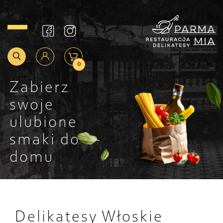
0
Zabierz
swoje
ulubione
smaki do
domu
Delikatesy Włoskie