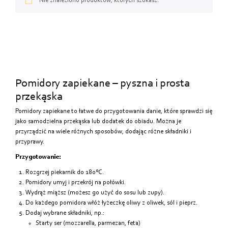
Od najtańszych
Nie znaleziono produktów, których szukasz.
Od najdroższych
Od najnowszych
Pomidory zapiekane – pyszna i prosta
przekąska
Pomidory zapiekane to łatwe do przygotowania danie, które sprawdzi się
jako samodzielna przekąska lub dodatek do obiadu. Można je
przyrządzić na wiele różnych sposobów, dodając różne składniki i
przyprawy.
Przygotowanie:
Rozgrzej piekarnik do 180°C.
Pomidory umyj i przekrój na połówki.
Wydrąż miąższ (możesz go użyć do sosu lub zupy).
Do każdego pomidora włóż łyżeczkę oliwy z oliwek, sól i pieprz.
Dodaj wybrane składniki, np.:
Starty ser (mozzarella, parmezan, feta)