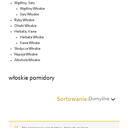
Wędliny, Sery
Wędliny Włoskie
Sery Włoskie
Ryby Włoskie
Oliwki Włoskie
Herbata, Kawa
Herbata Włoska
Kawa Włoska
Słodycze Włoskie
Napoje Włoskie
Alkohole Włoskie
włoskie pomidory
Sortowanie:
Domyślne
Domyślne
Wg popularności