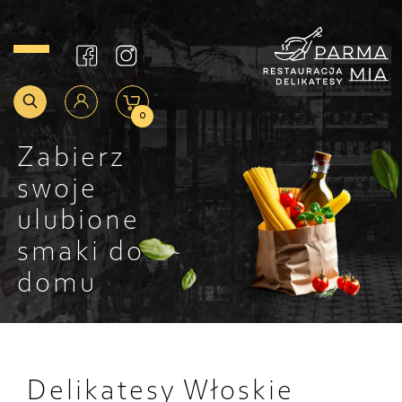
0
Zabierz
swoje
ulubione
smaki do
domu
Delikatesy Włoskie