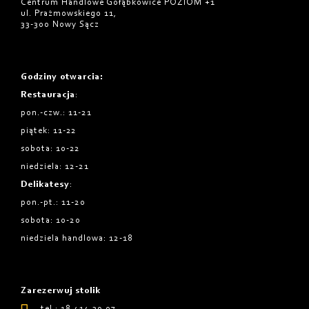
Centrum Handlowe Gołąbkowice POZIOM +1
ul. Prażmowskiego 11,
33-300 Nowy Sącz
Godziny otwarcia
:
Restauracja
:
pon.-czw.: 11-21
piątek: 11-22
sobota: 10-22
niedziela: 12-21
Delikatesy
:
pon.-pt.: 11-20
sobota: 10-20
niedziela handlowa: 12-18
Zarezerwuj stolik
tel.: 18 414 39 07